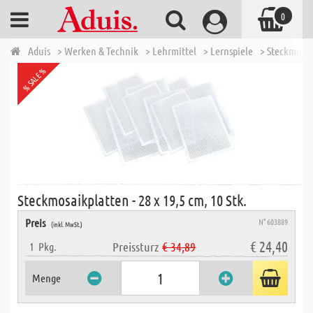
0
Aduis
> Werken & Technik
> Lehrmittel
> Lernspiele
> Steckmosaik
% SALE %
Steckmosaikplatten - 28 x 19,5 cm, 10 Stk.
Preis
N° 603889
(inkl. MwSt.)
€ 24,40
Preissturz
€ 34,89
1
Pkg.
Menge