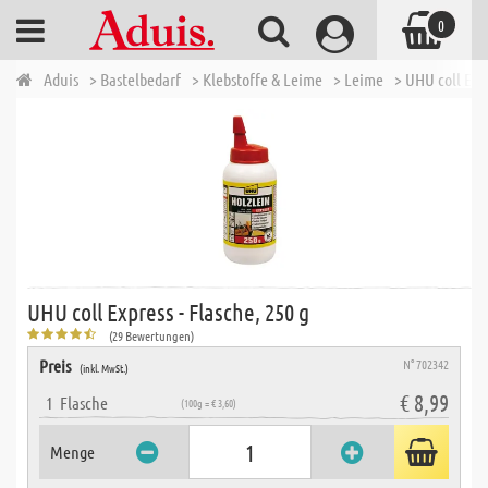
0
Aduis
> Bastelbedarf
> Klebstoffe & Leime
> Leime
> UHU coll Expr
UHU coll Express - Flasche, 250 g
(29 Bewertungen)
Preis
N° 702342
(inkl. MwSt.)
€ 8,99
1
Flasche
(100g = € 3,60)
Menge