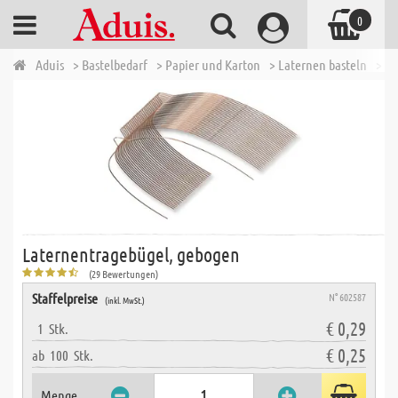
0
Aduis
> Bastelbedarf
> Papier und Karton
> Laternen basteln
> L
Laternentragebügel, gebogen
(29 Bewertungen)
Staffelpreise
N° 602587
(inkl. MwSt.)
€ 0,29
1
Stk.
€ 0,25
ab
100
Stk.
Menge