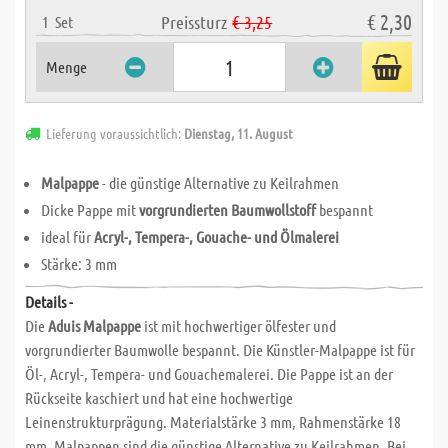
€ 2,30
Preissturz
€ 3,25
1
Set
Menge
Lieferung voraussichtlich:
Dienstag, 11. August
Malpappe
- die günstige Alternative zu Keilrahmen
Dicke Pappe mit
vorgrundierten Baumwollstoff
bespannt
ideal für
Acryl-, Tempera-, Gouache- und Ölmalerei
Stärke: 3 mm
Details -
Die
Aduis Malpappe
ist mit hochwertiger ölfester und
vorgrundierter Baumwolle bespannt. Die Künstler-Malpappe ist für
Öl-, Acryl-, Tempera- und Gouachemalerei. Die Pappe ist an der
Rückseite kaschiert und hat eine hochwertige
Leinenstrukturprägung. Materialstärke 3 mm, Rahmenstärke 18
mm. Malpappen sind die günstige Alternative zu Keilrahmen. Bei