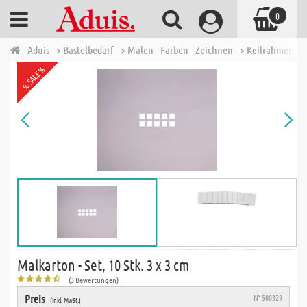
0
Aduis
> Bastelbedarf
> Malen - Farben - Zeichnen
> Keilrahmen & 
% SALE %
Malkarton - Set, 10 Stk. 3 x 3 cm
(3 Bewertungen)
Preis
N° 500329
(inkl. MwSt.)