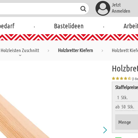
Jetzt
Anmelden
.
.
bedarf
Bastelideen
Arbei
Holzleisten Zuschnitt
Holzbretter Kiefern
Holzbrett Kiefe
Holzbret
(3 B
Staffelpreis
1
Stk.
ab
50
Stk.
Menge