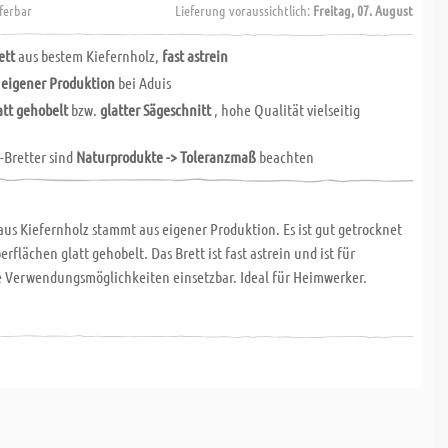
eferbar
Lieferung voraussichtlich:
Freitag, 07. August
ett
aus bestem Kiefernholz,
fast astrein
n
eigener Produktion
bei Aduis
att gehobelt
bzw.
glatter Sägeschnitt
, hohe Qualität vielseitig
-Bretter sind
Naturprodukte -> Toleranzmaß
beachten
aus Kiefernholz stammt aus eigener Produktion. Es ist gut getrocknet
rflächen glatt gehobelt. Das Brett ist fast astrein und ist für
e Verwendungsmöglichkeiten einsetzbar. Ideal für Heimwerker.