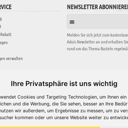
VICE
NEWSLETTER ABONNIERE
g
t
 Rabatt
Melden Sie sich jetzt zum kostenlos
Aduis Newsletter an und erhalten S
ragen
rund um das Thema Basteln regelmäß
gen verwalten
KREATIV ZONE
Ihre Privatsphäre ist uns wichtig
Aktuelles Video
wendet Cookies und Targeting Technologien, um Ihnen ein 
Alle Videos
ichen und die Werbung, die Sie sehen, besser an Ihre Bedü
Bastelideen
nutzen wir außerdem, um Ergebnisse zu messen, um zu ver
sucher kommen oder um unsere Website weiter zu entwicke
Arbeitsblätter
ärung