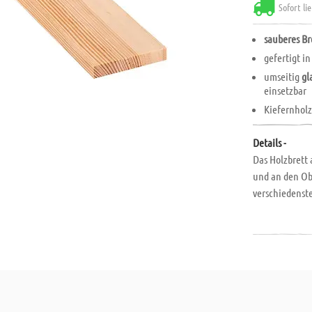
Sofort li
sauberes Br
gefertigt i
umseitig
gl
einsetzbar
Kiefernholz
Details -
Das Holzbrett 
und an den Obe
verschiedenst