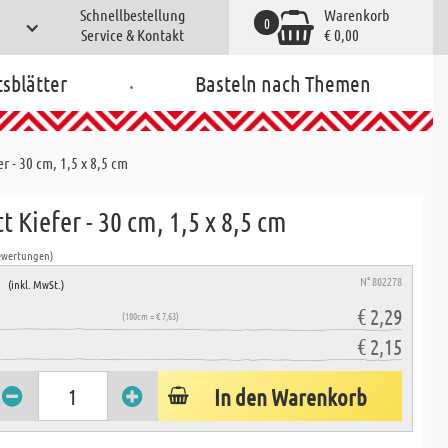
Schnellbestellung
Warenkorb
0
Service & Kontakt
€ 0,00
.
tsblätter
Basteln nach Themen
r - 30 cm, 1,5 x 8,5 cm
t Kiefer - 30 cm, 1,5 x 8,5 cm
ewertungen)
e
N° 802278
(inkl. MwSt.)
€ 2,29
(100cm = € 7,63)
€ 2,15
In den Warenkorb