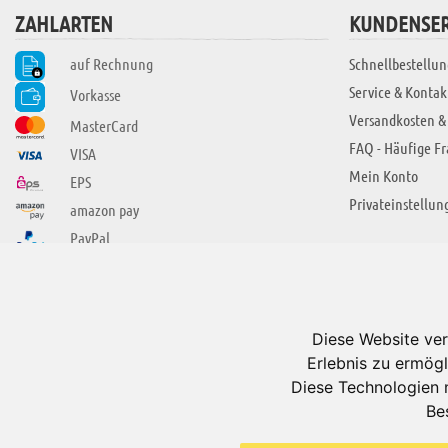
ZAHLARTEN
KUNDENSER
auf Rechnung
Schnellbestellun
Service & Kontak
Vorkasse
Versandkosten &
MasterCard
FAQ - Häufige F
VISA
Mein Konto
EPS
Privateinstellun
amazon pay
PayPal
SIE FINDEN UNS AUCH BEI
ÜBER ADUIS
Wir über uns
Diese Website ver
Jobs
Erlebnis zu ermögl
Impressum
Diese Technologien 
Be
AGB
Datenschutzerkl