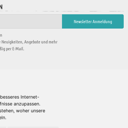
N
en
ie Neuigkeiten, Angebote und mehr
ig per E-Mail.
WIR BEFINDEN UNS IN
besseres Internet-
rfnisse anzupassen.
Es gibt uns auch in
stehen, woher unsere
ln.