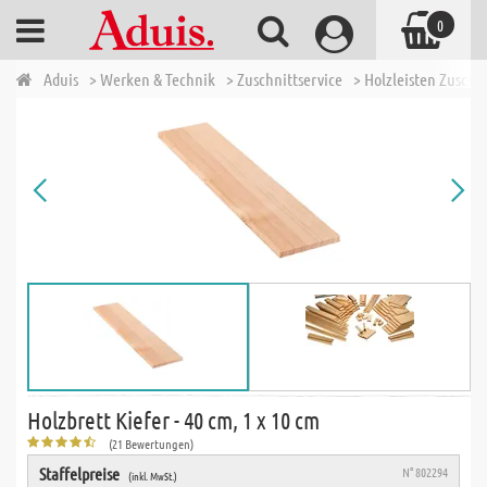
0
Aduis
> Werken & Technik
> Zuschnittservice
> Holzleisten Zuschn
Holzbrett Kiefer - 40 cm, 1 x 10 cm
(21 Bewertungen)
Staffelpreise
N° 802294
(inkl. MwSt.)