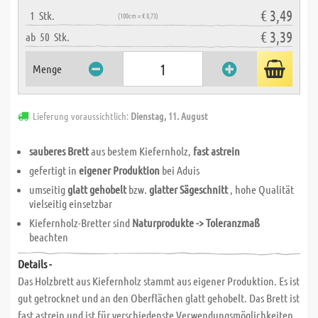
€ 3,49
1
Stk.
(100cm = € 8,73)
€ 3,39
ab
50
Stk.
Menge
Lieferung voraussichtlich:
Dienstag, 11. August
sauberes Brett
aus bestem Kiefernholz,
fast astrein
gefertigt in
eigener Produktion
bei Aduis
umseitig
glatt gehobelt
bzw.
glatter Sägeschnitt
, hohe Qualität
vielseitig einsetzbar
Kiefernholz-Bretter sind
Naturprodukte -> Toleranzmaß
beachten
Details -
Das Holzbrett aus Kiefernholz stammt aus eigener Produktion. Es ist
gut getrocknet und an den Oberflächen glatt gehobelt. Das Brett ist
fast astrein und ist für verschiedenste Verwendungsmöglichkeiten