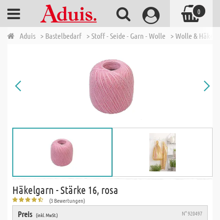
0
Aduis
> Bastelbedarf
> Stoff - Seide - Garn - Wolle
> Wolle & Häkelg
Häkelgarn - Stärke 16, rosa
(3 Bewertungen)
Preis
N° 920497
(inkl. MwSt.)