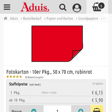
0
Aduis
> Bastelbedarf
> Papier und Karton
> Grundpapiere
> Fotok
Fotokarton - 10er Pkg., 50 x 70 cm, rubinrot
(8 Bewertungen)
Staffelpreise
N° 602076
(inkl. MwSt.)
€ 6,15
1
Pkg.
(100cm² = € 0,02)
€ 5,90
ab
10
Pkg.
Menge