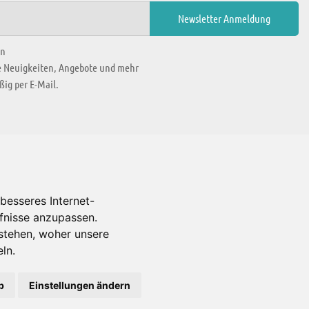
en
ie Neuigkeiten, Angebote und mehr
ig per E-Mail.
WIR BEFINDEN UNS IN
besseres Internet-
rfnisse anzupassen.
Es gibt uns auch in
stehen, woher unsere
ln.
b
Einstellungen ändern