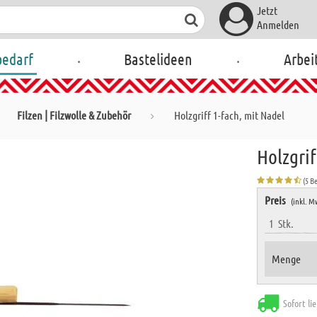
Jetzt
Anmelden
.
.
bedarf
Bastelideen
Arbei
Filzen | Filzwolle & Zubehör
Holzgriff 1-fach, mit Nadel
Holzgrif
(5 B
Preis
(inkl. M
1
Stk.
Menge
Sofort li