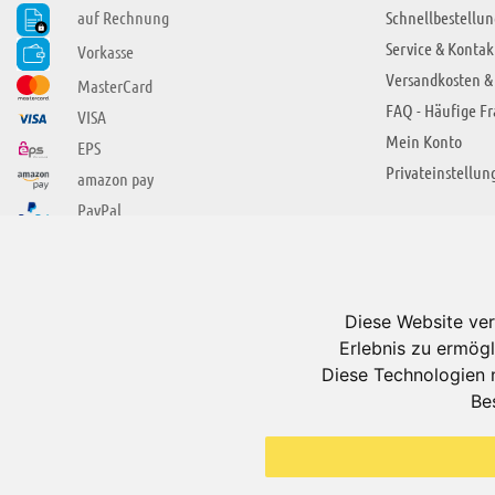
auf Rechnung
Schnellbestellun
Service & Kontak
Vorkasse
Versandkosten &
MasterCard
FAQ - Häufige F
VISA
Mein Konto
EPS
Privateinstellun
amazon pay
PayPal
SIE FINDEN UNS AUCH BEI
ÜBER ADUIS
Wir über uns
Diese Website ver
Jobs
Erlebnis zu ermögl
Impressum
Diese Technologien 
Be
AGB
Datenschutzerkl