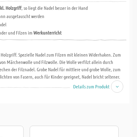
kl. Holzgriff
, so liegt die Nadel besser in der Hand
kann ausgetauscht werden
adel
inder und Filzen im
Werkunterricht
. Holzgriff. Spezielle Nadel zum Filzen mit kleinen Widerhaken. Zum
von Märchenwolle und Filzwolle. Die Wolle verfilzt allein durch
echen der Filznadel. Grobe Nadel für mittlere und grobe Wolle, zum
ichten von Fasern, auch für Kinder geeignet, Nadel bricht seltener.
 Achtung: Verletzungsgefahr, Nadel ist sehr spitz! Der Holzgriff
Details zum Produkt
s Filzen mit der Nadel, dadurch liegt die Nadel besser in der Hand -
Kindern ratsam. Einfach Filznadeln einsetzen und zusammenstecken
n. Filznadeln auswechselbar. Mit grober Filznadel.