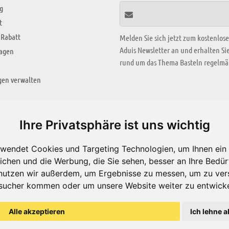
g
t
 Rabatt
Melden Sie sich jetzt zum kostenlos
Aduis Newsletter an und erhalten S
ragen
rund um das Thema Basteln regelmäß
gen verwalten
KREATIV ZONE
Ihre Privatsphäre ist uns wichtig
Aktuelles Video
wendet Cookies und Targeting Technologien, um Ihnen ein 
Alle Videos
ichen und die Werbung, die Sie sehen, besser an Ihre Bedü
Bastelideen
nutzen wir außerdem, um Ergebnisse zu messen, um zu ver
sucher kommen oder um unsere Website weiter zu entwicke
Arbeitsblätter
ärung
Alle akzeptieren
Ich lehne a
© Aduis 1996 - 2026