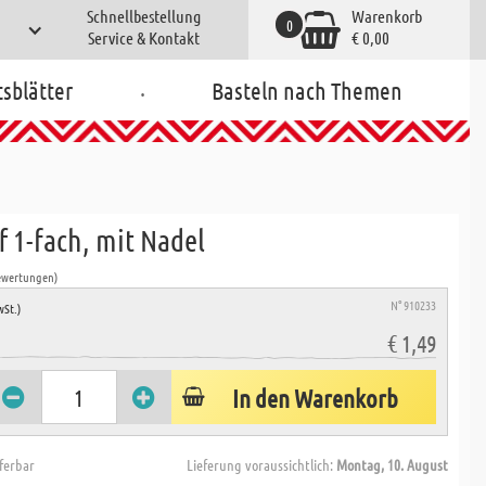
Schnellbestellung
Warenkorb
0
Service & Kontakt
€ 0,00
.
tsblätter
Basteln nach Themen
f 1-fach, mit Nadel
ewertungen)
N° 910233
wSt.)
€ 1,49
In den Warenkorb
eferbar
Lieferung voraussichtlich:
Montag, 10. August