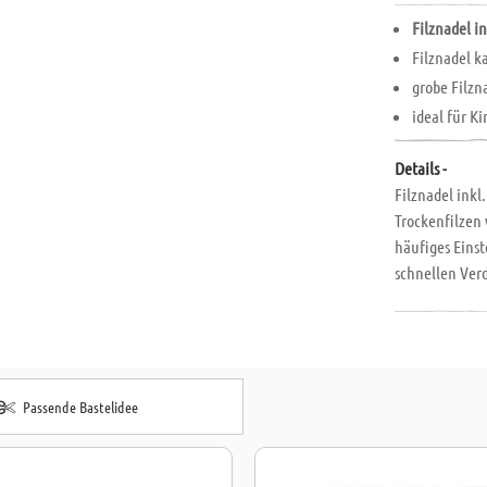
Filznadel in
Filznadel 
grobe Filzn
ideal für K
Details -
Filznadel inkl
Trockenfilzen 
häufiges Einst
schnellen Verd
Länge: 7,5 cm.
erleichtert da
speziell bei 
bzw. -schraube
Passende Bastelidee