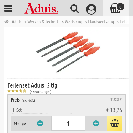
0
Aduis
> Werken & Technik
> Werkzeug
> Handwerkzeug
> Feilen 
Feilenset Aduis, 5 tlg.
(2 Bewertungen)
Preis
N° 502194
(inkl. MwSt.)
€ 13,25
1
Set
Menge