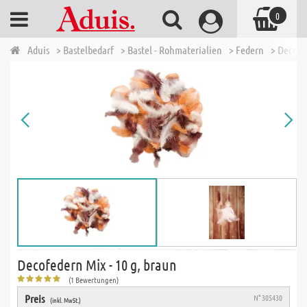
0
Aduis
> Bastelbedarf
> Bastel - Rohmaterialien
> Federn
> Decofe
Decofedern Mix - 10 g, braun
(1 Bewertungen)
Preis
N° 305430
(inkl. MwSt.)