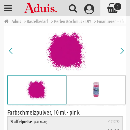
0
Aduis
> Bastelbedarf
> Perlen & Schmuck DIY
> Emaillieren - Efcolo
Farbschmelzpulver, 10 ml - pink
Staffelpreise
N° 310793
(inkl. MwSt.)