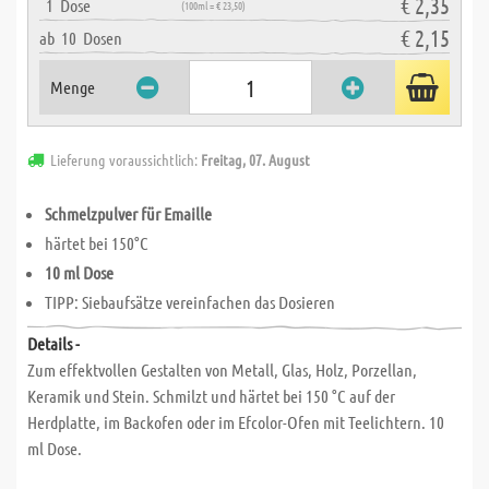
€ 2,35
1
Dose
(100ml = € 23,50)
€ 2,15
ab
10
Dosen
Menge
Lieferung voraussichtlich:
Freitag, 07. August
Schmelzpulver für Emaille
härtet bei 150°C
10 ml Dose
TIPP: Siebaufsätze vereinfachen das Dosieren
Details -
Zum effektvollen Gestalten von Metall, Glas, Holz, Porzellan,
Keramik und Stein. Schmilzt und härtet bei 150 °C auf der
Herdplatte, im Backofen oder im Efcolor-Ofen mit Teelichtern. 10
ml Dose.