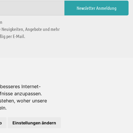
en
ie Neuigkeiten, Angebote und mehr
ig per E-Mail.
WIR BEFINDEN UNS IN
besseres Internet-
rfnisse anzupassen.
Es gibt uns auch in
stehen, woher unsere
ln.
b
Einstellungen ändern