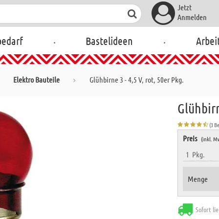
Jetzt
Anmelden
.
.
bedarf
Bastelideen
Arbei
Elektro Bauteile
Glühbirne 3 - 4,5 V, rot, 50er Pkg.
Glühbirn
(3 B
Preis
(inkl. M
1
Pkg.
Menge
Sofort li