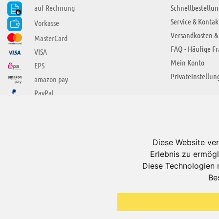
auf Rechnung
Schnellbestellun
Service & Kontak
Vorkasse
Versandkosten &
MasterCard
FAQ - Häufige F
VISA
Mein Konto
EPS
Privateinstellun
amazon pay
PayPal
SIE FINDEN UNS AUCH BEI
ÜBER ADUIS
Wir über uns
Diese Website ver
Jobs
Erlebnis zu ermögl
Impressum
Diese Technologien 
Be
AGB
Datenschutzerkl