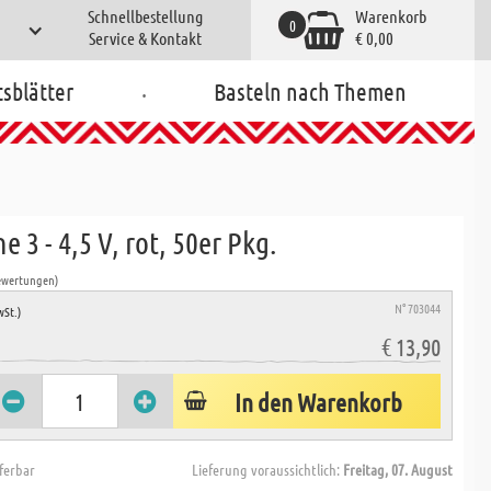
Schnellbestellung
Warenkorb
0
Service & Kontakt
€ 0,00
.
tsblätter
Basteln nach Themen
e 3 - 4,5 V, rot, 50er Pkg.
ewertungen)
N° 703044
wSt.)
€ 13,90
In den Warenkorb
eferbar
Lieferung voraussichtlich:
Freitag, 07. August