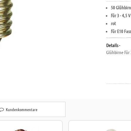
50 Glühbir
für 3 - 4,5 V
rot
für E10 Fa
Details -
Glühbirne für 
Kundenkommentare