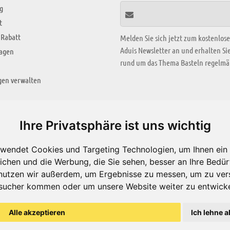
g
t
 Rabatt
Melden Sie sich jetzt zum kostenlos
Aduis Newsletter an und erhalten S
ragen
rund um das Thema Basteln regelmäß
gen verwalten
KREATIV ZONE
Ihre Privatsphäre ist uns wichtig
Aktuelles Video
wendet Cookies und Targeting Technologien, um Ihnen ein 
Alle Videos
ichen und die Werbung, die Sie sehen, besser an Ihre Bedü
Bastelideen
nutzen wir außerdem, um Ergebnisse zu messen, um zu ver
sucher kommen oder um unsere Website weiter zu entwicke
Arbeitsblätter
ärung
Alle akzeptieren
Ich lehne a
© Aduis 1996 - 2026