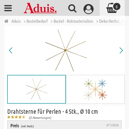
0
Aduis
> Bastelbedarf
> Bastel - Rohmaterialien
> Deko Herbst, Wi
Drahtsterne für Perlen - 4 Stk., Ø 10 cm
(25 Bewertungen)
Preis
N° 310558
(inkl. MwSt.)