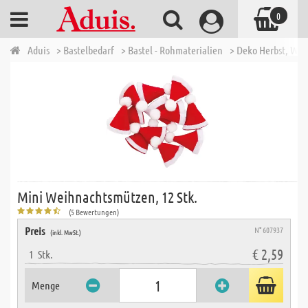
0
Aduis
> Bastelbedarf
> Bastel - Rohmaterialien
> Deko Herbst, Wi
Mini Weihnachtsmützen, 12 Stk.
(5 Bewertungen)
Preis
N° 607937
(inkl. MwSt.)
€ 2,59
1
Stk.
Menge