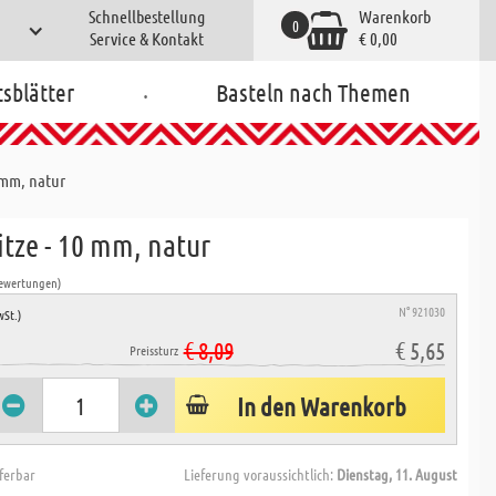
Schnellbestellung
Warenkorb
0
Service & Kontakt
€ 0,00
.
tsblätter
Basteln nach Themen
 mm, natur
itze - 10 mm, natur
Bewertungen)
N° 921030
wSt.)
€ 8,09
€ 5,65
Preissturz
In den Warenkorb
eferbar
Lieferung voraussichtlich:
Dienstag, 11. August