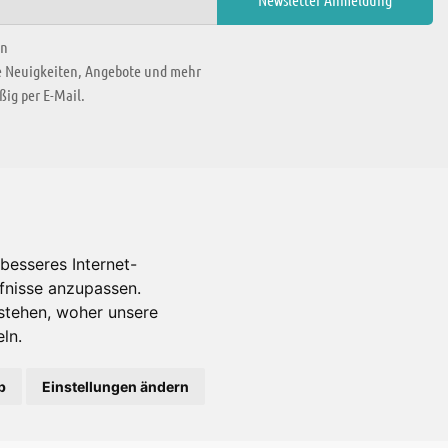
en
ie Neuigkeiten, Angebote und mehr
ig per E-Mail.
WIR BEFINDEN UNS IN
besseres Internet-
rfnisse anzupassen.
Es gibt uns auch in
stehen, woher unsere
ln.
b
Einstellungen ändern