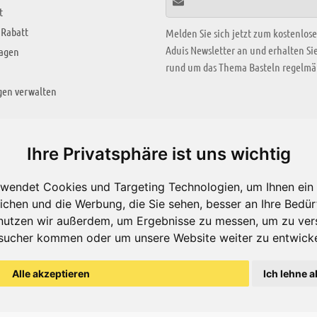
t
 Rabatt
Melden Sie sich jetzt zum kostenlos
Aduis Newsletter an und erhalten S
ragen
rund um das Thema Basteln regelmäß
gen verwalten
KREATIV ZONE
Ihre Privatsphäre ist uns wichtig
Aktuelles Video
wendet Cookies und Targeting Technologien, um Ihnen ein 
Alle Videos
ichen und die Werbung, die Sie sehen, besser an Ihre Bedü
Bastelideen
nutzen wir außerdem, um Ergebnisse zu messen, um zu ver
sucher kommen oder um unsere Website weiter zu entwicke
Arbeitsblätter
ärung
Alle akzeptieren
Ich lehne a
© Aduis 1996 - 2026