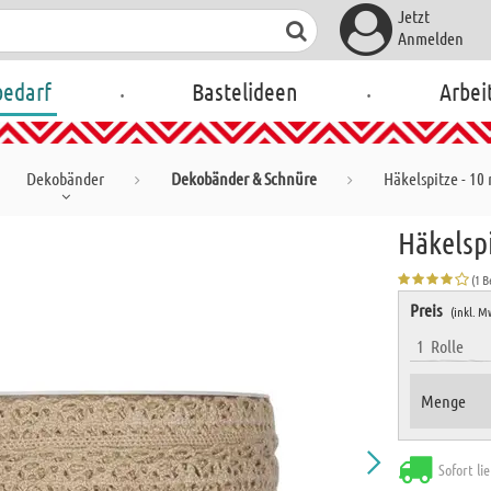
Jetzt
Anmelden
.
.
bedarf
Bastelideen
Arbei
Dekobänder
Dekobänder & Schnüre
Häkelspitze - 10
Häkelsp
(1 
Preis
(inkl. M
1
Rolle
Menge
Sofort li