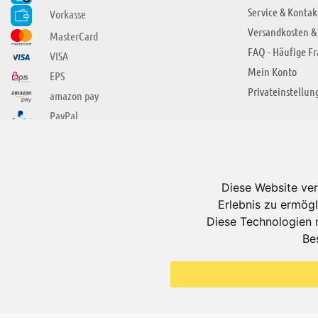
Service & Kontak
Vorkasse
Versandkosten &
MasterCard
FAQ - Häufige F
VISA
Mein Konto
EPS
Privateinstellun
amazon pay
PayPal
SIE FINDEN UNS AUCH BEI
ÜBER ADUIS
Wir über uns
Diese Website ver
Jobs
Erlebnis zu ermögl
Impressum
Diese Technologien 
Be
AGB
Datenschutzerkl