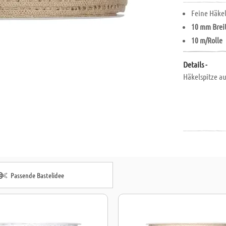
Feine Häkel
10 mm Brei
10 m/Rolle
Details -
Häkelspitze a
Passende Bastelidee