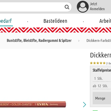
Jetzt
Anmelden
.
.
bedarf
Bastelideen
Arbei
Buntstifte, Bleistifte, Radiergummi & Spitzer
Dickkern-Farbsti
Dickkern
(1 B
Staffelpreis
1
Stk.
ab
12
Stk.
Menge