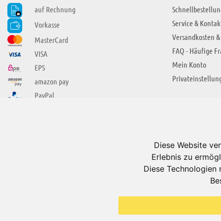
auf Rechnung
Schnellbestellun
Service & Kontak
Vorkasse
Versandkosten &
MasterCard
FAQ - Häufige F
VISA
Mein Konto
EPS
Privateinstellun
amazon pay
PayPal
SIE FINDEN UNS AUCH BEI
ÜBER ADUIS
Wir über uns
Diese Website ver
Jobs
Erlebnis zu ermögl
Impressum
Diese Technologien 
Be
AGB
Datenschutzerkl