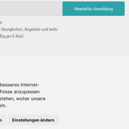
en
ie Neuigkeiten, Angebote und mehr
ig per E-Mail.
WIR BEFINDEN UNS IN
besseres Internet-
rfnisse anzupassen.
Es gibt uns auch in
stehen, woher unsere
ln.
b
Einstellungen ändern