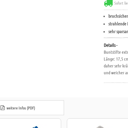
Sofort li
bruchsiche
strahlende
sehr spars
Details -
Buntstifte ex
Länge: 17,5 c
daher sehr krä
und weicher a
künstlerisches
Farbstiften u
extrem bruchsi
wundervoll auf
Stifte liegen 
weitere Infos (PDF)
nicht vom Tisc
nachhaltiger 