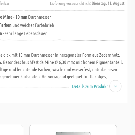
eferbar
Lieferung voraussichtlich:
Dienstag, 11. August
re Mine
-
10 mm
Durchmesser
 Farben
und weicher Farbabrieb
am
- sehr lange Lebensdauer
tra dick mit 10 mm Durchmesser in hexagonaler Form aus Zedernholz,
m. Besonders bruchfest da Mine Ø 6,30 mm; mit hohem Pigmentanteil,
ftige und leuchtende Farben, wisch- und wasserfest, naturbelassen
ngenehmer Farbabrieb. Hervorragend geeignet für flächiges,
 Gestalten. Sehr wirtschaftlich im Verbrauch. Lyra ist bei Dickkern-
Details zum Produkt
nangefochtener Marktführer. Die Stifte sind dank der dicken Mine
cher. Die Buntstifte sind sehr farbbrillant, wasserfest und lassens sich
tragen ohne zu schmieren. Die Stifte sind in Minenfarbe poliert. Die
sehr gut in der Hand und rollen durch ihre sechskantige Form auch
h. Lyra Farbriesen werden aus PEFC-zertifiziertem Holz, das aus
Forstwirtschaft stammt.