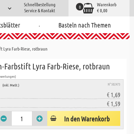
Schnellbestellung
Warenkorb
0
Service & Kontakt
€ 0,00
.
tsblätter
Basteln nach Themen
ft Lyra Farb-Riese, rotbraun
-Farbstift Lyra Farb-Riese, rotbraun
ewertungen)
e
N° 502473
(inkl. MwSt.)
€ 1,69
€ 1,59
In den Warenkorb