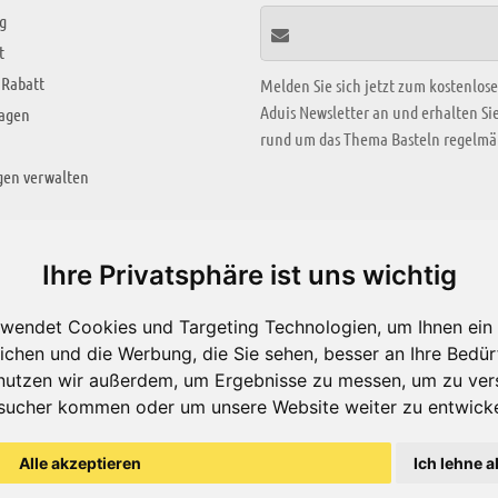
g
t
 Rabatt
Melden Sie sich jetzt zum kostenlos
Aduis Newsletter an und erhalten S
ragen
rund um das Thema Basteln regelmäß
gen verwalten
KREATIV ZONE
Ihre Privatsphäre ist uns wichtig
Aktuelles Video
wendet Cookies und Targeting Technologien, um Ihnen ein 
Alle Videos
ichen und die Werbung, die Sie sehen, besser an Ihre Bedü
Bastelideen
nutzen wir außerdem, um Ergebnisse zu messen, um zu ver
sucher kommen oder um unsere Website weiter zu entwicke
Arbeitsblätter
ärung
Alle akzeptieren
Ich lehne a
© Aduis 1996 - 2026