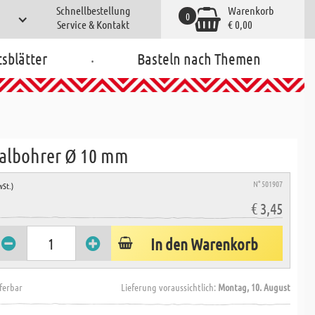
Schnellbestellung
Warenkorb
0
Service & Kontakt
€ 0,00
.
tsblätter
Basteln nach Themen
ralbohrer Ø 10 mm
N° 501907
wSt.)
€ 3,45
In den Warenkorb
eferbar
Lieferung voraussichtlich:
Montag, 10. August