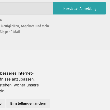
en
ie Neuigkeiten, Angebote und mehr
ig per E-Mail.
WIR BEFINDEN UNS IN
besseres Internet-
rfnisse anzupassen.
Es gibt uns auch in
stehen, woher unsere
ln.
b
Einstellungen ändern