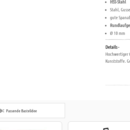
HSS-Stahl
Stahl, Guss
gute Spana
Rundlaufg
Ø 10 mm
Details -
Hochwertiger 
Kunststoffe. 
Passende Bastelidee