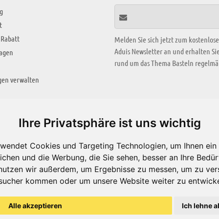
g
t
 Rabatt
Melden Sie sich jetzt zum kostenlos
Aduis Newsletter an und erhalten S
ragen
rund um das Thema Basteln regelmäß
gen verwalten
KREATIV ZONE
Ihre Privatsphäre ist uns wichtig
Aktuelles Video
wendet Cookies und Targeting Technologien, um Ihnen ein 
Alle Videos
ichen und die Werbung, die Sie sehen, besser an Ihre Bedü
Bastelideen
nutzen wir außerdem, um Ergebnisse zu messen, um zu ver
sucher kommen oder um unsere Website weiter zu entwicke
Arbeitsblätter
ärung
Alle akzeptieren
Ich lehne a