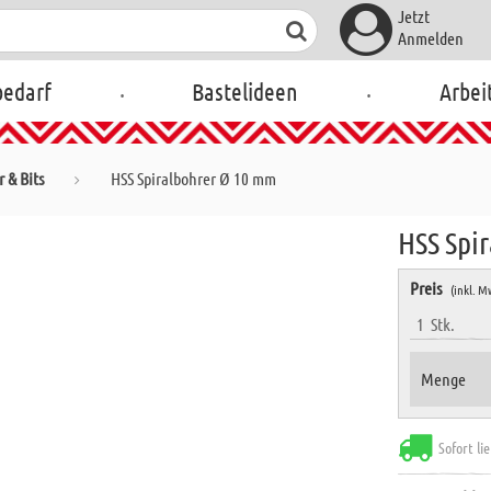
Jetzt
Anmelden
.
.
bedarf
Bastelideen
Arbei
 & Bits
HSS Spiralbohrer Ø 10 mm
HSS Spi
Preis
(inkl. M
1
Stk.
Menge
Sofort li