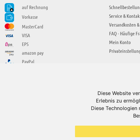
auf Rechnung
Schnellbestellun
Service & Kontak
Vorkasse
Versandkosten &
MasterCard
FAQ - Häufige F
VISA
Mein Konto
EPS
Privateinstellun
amazon pay
PayPal
SIE FINDEN UNS AUCH BEI
ÜBER ADUIS
Wir über uns
Diese Website ver
Jobs
Erlebnis zu ermögl
Impressum
Diese Technologien 
Be
AGB
Datenschutzerkl