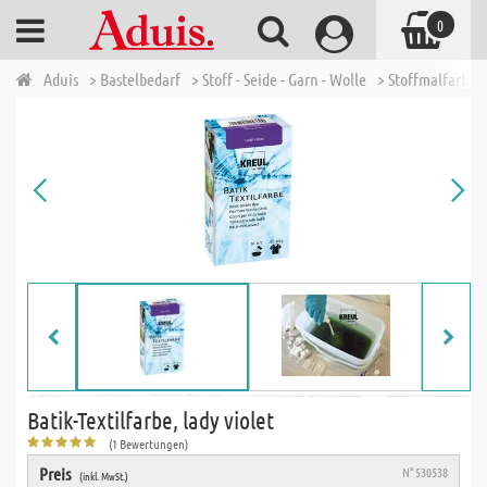
0
Aduis
> Bastelbedarf
> Stoff - Seide - Garn - Wolle
> Stoffmalfarben 
Batik-Textilfarbe, lady violet
(1 Bewertungen)
Preis
N° 530538
(inkl. MwSt.)