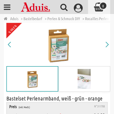
0
Aduis
> Bastelbedarf
> Perlen & Schmuck DIY
> Rocailles Perlen - 
% SALE %
Bastelset Perlenarmband, weiß - grün - orange
Preis
N° 311708
(inkl. MwSt.)