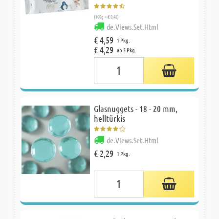
(100g = € 0,46)
de.Views.Set.Html
€ 4,59
1 Pkg.
€ 4,29
ab 5 Pkg.
Glasnuggets - 18 - 20 mm,
helltürkis
de.Views.Set.Html
€ 2,29
1 Pkg.