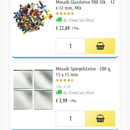
Mosaik Glassteine 900 Stk. - 12
x 12 mm, Mix
de.Views.Set.Html
€ 22,69
1 Pkg.
Mosaik Spiegelsteine - 200 g,
15 x 15 mm
(100g = € 2,00)
de.Views.Set.Html
€ 3,99
1 Pkg.