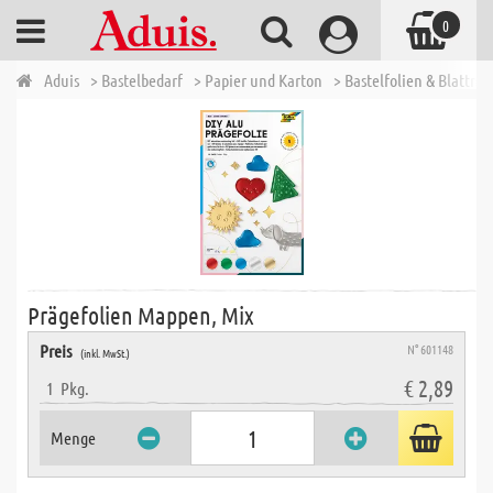
0
Aduis
> Bastelbedarf
> Papier und Karton
> Bastelfolien & Blattmet
Prägefolien Mappen, Mix
Preis
N° 601148
(inkl. MwSt.)
€ 2,89
1
Pkg.
Menge