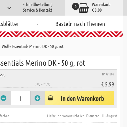
Schnellbestellung
Warenkorb
0
Service & Kontakt
€ 0,00
.
tsblätter
Basteln nach Themen
Wolle Essentials Merino DK - 50 g, rot
sentials Merino DK - 50 g, rot
N° 921806
wSt.)
€ 5,99
(100g = € 11,98)
In den Warenkorb
eferbar
Lieferung voraussichtlich:
Dienstag, 11. August