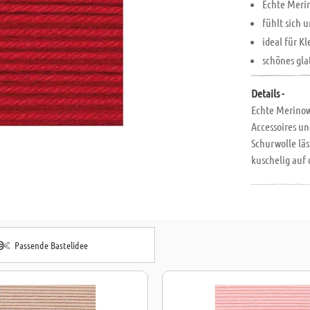
Echte Merin
fühlt sich 
ideal für K
schönes gla
Details -
Echte Merinow
Accessoires u
Schurwolle läs
kuschelig auf 
maschinenwasc
Passende Bastelidee