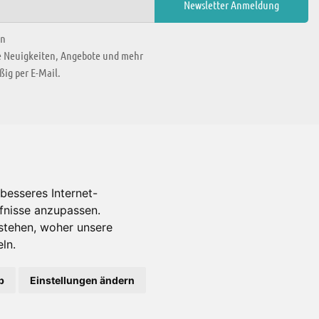
en
ie Neuigkeiten, Angebote und mehr
ig per E-Mail.
WIR BEFINDEN UNS IN
besseres Internet-
rfnisse anzupassen.
Es gibt uns auch in
stehen, woher unsere
ln.
b
Einstellungen ändern