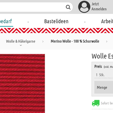
Jetzt
Anmelden
.
.
bedarf
Bastelideen
Arbei
Wolle & Häkelgarne
Merino Wolle - 100 % Schurwolle
Wolle Es
Preis
(inkl. M
1
Stk.
Menge
Sofort li