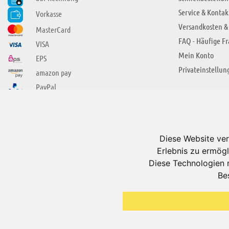
Service & Kontak
Vorkasse
Versandkosten &
MasterCard
FAQ - Häufige F
VISA
Mein Konto
EPS
Privateinstellun
amazon pay
PayPal
SIE FINDEN UNS AUCH BEI
ÜBER ADUIS
Wir über uns
Diese Website ver
Jobs
Erlebnis zu ermögl
Impressum
Diese Technologien 
Be
AGB
Datenschutzerkl