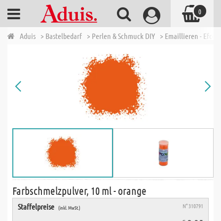
0
Aduis
> Bastelbedarf
> Perlen & Schmuck DIY
> Emaillieren - Efcolo
Farbschmelzpulver, 10 ml - orange
Staffelpreise
N° 310791
(inkl. MwSt.)