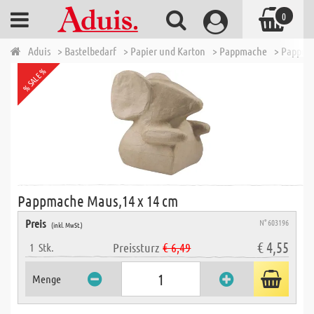
0
Aduis
> Bastelbedarf
> Papier und Karton
> Pappmache
> Pappma
% SALE %
Pappmache Maus,14 x 14 cm
Preis
N° 603196
(inkl. MwSt.)
€ 4,55
Preissturz
€ 6,49
1
Stk.
Menge