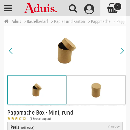
0
Aduis
> Bastelbedarf
> Papier und Karton
> Pappmache
> Pappmac
Pappmache Box - Mini, rund
(6 Bewertungen)
Preis
N° 602299
(inkl. MwSt.)