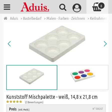
0
Aduis
> Bastelbedarf
> Malen - Farben - Zeichnen
> Keilrahmen & 
Kunststoff Mischpalette - weiß, 14,8 x 21,8 cm
(2 Bewertungen)
Preis
N° 500267
(inkl. MwSt.)