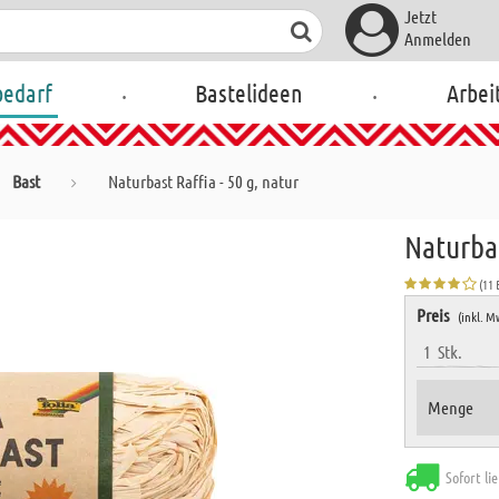
Jetzt
Anmelden
.
.
bedarf
Bastelideen
Arbei
Bast
Naturbast Raffia - 50 g, natur
Naturbas
(11
Preis
(inkl. M
1
Stk.
Menge
Sofort li