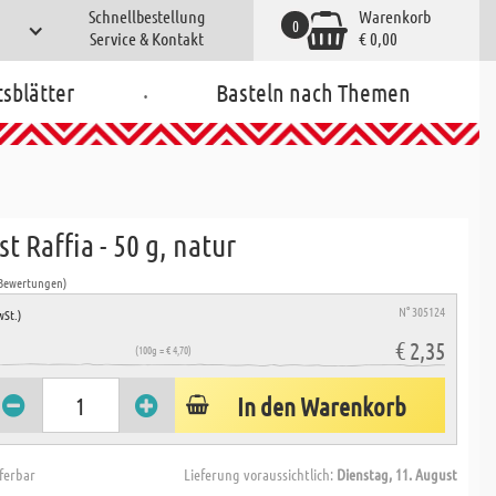
Schnellbestellung
Warenkorb
0
Service & Kontakt
€ 0,00
.
tsblätter
Basteln nach Themen
t Raffia - 50 g, natur
 Bewertungen)
N° 305124
wSt.)
€ 2,35
(100g = € 4,70)
In den Warenkorb
eferbar
Lieferung voraussichtlich:
Dienstag, 11. August