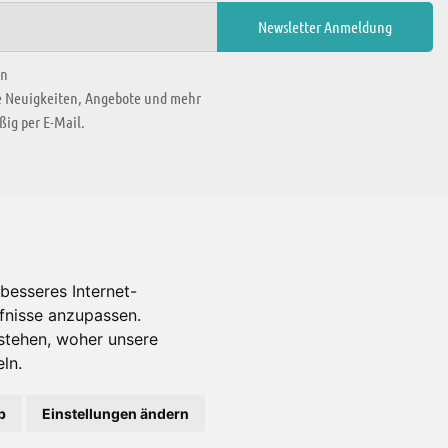
en
ie Neuigkeiten, Angebote und mehr
ig per E-Mail.
WIR BEFINDEN UNS IN
besseres Internet-
rfnisse anzupassen.
Es gibt uns auch in
stehen, woher unsere
ln.
b
Einstellungen ändern