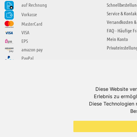
auf Rechnung
Schnellbestellun
Service & Kontak
Vorkasse
Versandkosten &
MasterCard
FAQ - Häufige F
VISA
Mein Konto
EPS
Privateinstellun
amazon pay
PayPal
SIE FINDEN UNS AUCH BEI
ÜBER ADUIS
Wir über uns
Diese Website ver
Jobs
Erlebnis zu ermögl
Impressum
Diese Technologien 
Be
AGB
Datenschutzerkl