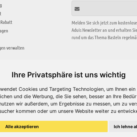
g
t
 Rabatt
Melden Sie sich jetzt zum kostenlos
Aduis Newsletter an und erhalten S
ragen
rund um das Thema Basteln regelmäß
gen verwalten
KREATIV ZONE
Ihre Privatsphäre ist uns wichtig
Aktuelles Video
wendet Cookies und Targeting Technologien, um Ihnen ein 
Alle Videos
ichen und die Werbung, die Sie sehen, besser an Ihre Bedü
Bastelideen
nutzen wir außerdem, um Ergebnisse zu messen, um zu ver
sucher kommen oder um unsere Website weiter zu entwicke
Arbeitsblätter
ärung
Alle akzeptieren
Ich lehne a
© Aduis 1996 - 2026