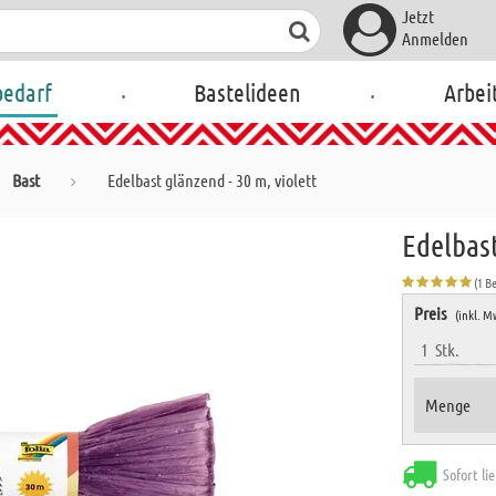
Jetzt
Anmelden
.
.
bedarf
Bastelideen
Arbei
Bast
Edelbast glänzend - 30 m, violett
Edelbast
(1 B
Preis
(inkl. M
1
Stk.
Menge
Sofort li