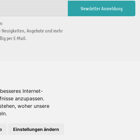
en
ie Neuigkeiten, Angebote und mehr
ig per E-Mail.
WIR BEFINDEN UNS IN
besseres Internet-
rfnisse anzupassen.
Es gibt uns auch in
stehen, woher unsere
ln.
b
Einstellungen ändern