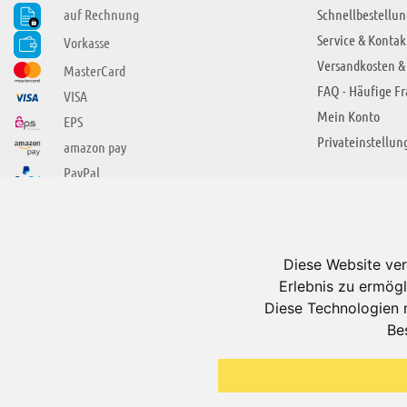
auf Rechnung
Schnellbestellun
Service & Kontak
Vorkasse
Versandkosten &
MasterCard
FAQ - Häufige F
VISA
Mein Konto
EPS
Privateinstellun
amazon pay
PayPal
SIE FINDEN UNS AUCH BEI
ÜBER ADUIS
Wir über uns
Diese Website ver
Jobs
Erlebnis zu ermögl
Impressum
Diese Technologien 
Be
AGB
Datenschutzerkl