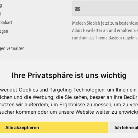
g
t
 Rabatt
Melden Sie sich jetzt zum kostenlos
Aduis Newsletter an und erhalten S
ragen
rund um das Thema Basteln regelmäß
gen verwalten
KREATIV ZONE
Ihre Privatsphäre ist uns wichtig
Aktuelles Video
wendet Cookies und Targeting Technologien, um Ihnen ein 
Alle Videos
ichen und die Werbung, die Sie sehen, besser an Ihre Bedü
Bastelideen
nutzen wir außerdem, um Ergebnisse zu messen, um zu ver
sucher kommen oder um unsere Website weiter zu entwicke
Arbeitsblätter
ärung
Alle akzeptieren
Ich lehne a
© Aduis 1996 - 2026