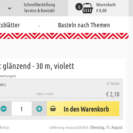
Schnellbestellung
Warenkorb
0
Service & Kontakt
€ 0,00
.
tsblätter
Basteln nach Themen
 glänzend - 30 m, violett
ewertungen)
N° 305388
wSt.)
€ 2,10
(100cm = € 0,07)
In den Warenkorb
eferbar
Lieferung voraussichtlich:
Dienstag, 11. August