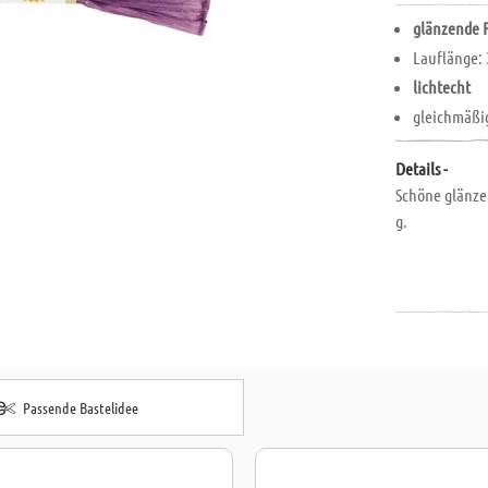
glänzende 
Lauflänge:
lichtecht
gleichmäßig
Details -
Schöne glänzen
g.
Passende Bastelidee