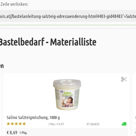
Zeile verlinken:
Bastelbedarf - Materialliste
en
Salino Salzteigmischung, 1000 g
(100g = € 0,87)
N° 606850
€ 8,69
1 Pkg.