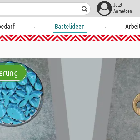
Jetzt
Anmelden
.
.
bedarf
Bastelideen
Arbei
derung