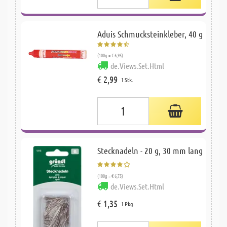
Aduis Schmucksteinkleber, 40 g
(100g = € 6,95)
de.Views.Set.Html
€ 2,99
1 Stk.
Stecknadeln - 20 g, 30 mm lang
(100g = € 6,75)
de.Views.Set.Html
€ 1,35
1 Pkg.