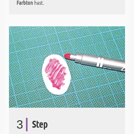
Farbton
hast.
3
Step