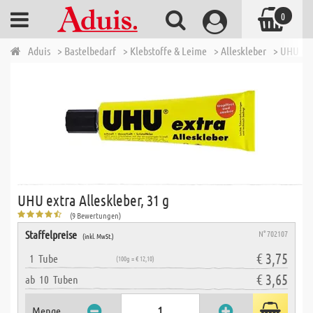
0
Aduis
> Bastelbedarf
> Klebstoffe & Leime
> Alleskleber
> UHU ext
UHU extra Alleskleber, 31 g
(9 Bewertungen)
Staffelpreise
N° 702107
(inkl. MwSt.)
€ 3,75
1
Tube
(100g = € 12,10)
€ 3,65
ab
10
Tuben
Menge