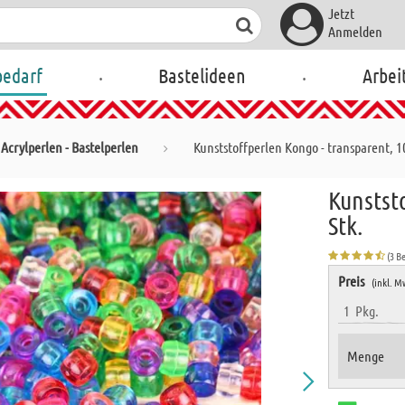
Jetzt
Anmelden
.
.
bedarf
Bastelideen
Arbei
Acrylperlen - Bastelperlen
Kunststoffperlen Kongo - transparent, 1
Kunstst
Stk.
(3 B
Preis
(inkl. M
1
Pkg.
Menge