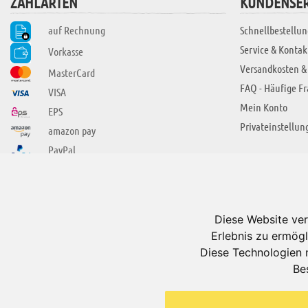
ZAHLARTEN
KUNDENSER
auf Rechnung
Schnellbestellun
Service & Kontak
Vorkasse
Versandkosten &
MasterCard
FAQ - Häufige F
VISA
Mein Konto
EPS
Privateinstellun
amazon pay
PayPal
SIE FINDEN UNS AUCH BEI
ÜBER ADUIS
Wir über uns
Diese Website ver
Jobs
Erlebnis zu ermögl
Impressum
Diese Technologien 
Be
AGB
Datenschutzerkl