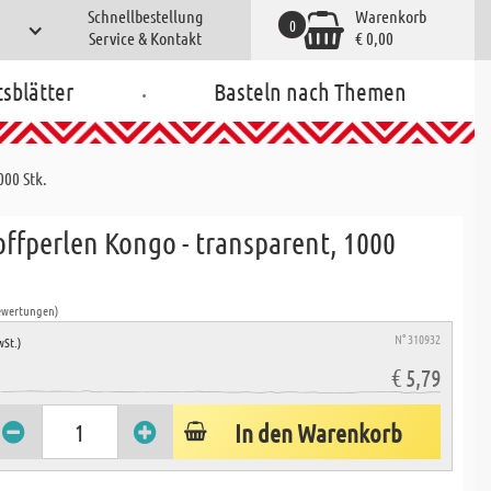
Schnellbestellung
Warenkorb
0
Service & Kontakt
€ 0,00
.
tsblätter
Basteln nach Themen
000 Stk.
offperlen Kongo - transparent, 1000
ewertungen)
N° 310932
wSt.)
€ 5,79
In den Warenkorb