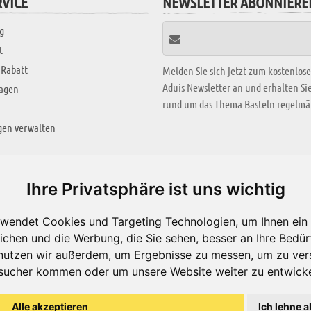
VICE
NEWSLETTER ABONNIERE
g
t
 Rabatt
Melden Sie sich jetzt zum kostenlos
Aduis Newsletter an und erhalten S
ragen
rund um das Thema Basteln regelmäß
gen verwalten
KREATIV ZONE
Ihre Privatsphäre ist uns wichtig
Aktuelles Video
wendet Cookies und Targeting Technologien, um Ihnen ein 
Alle Videos
ichen und die Werbung, die Sie sehen, besser an Ihre Bedü
Bastelideen
nutzen wir außerdem, um Ergebnisse zu messen, um zu ver
sucher kommen oder um unsere Website weiter zu entwicke
Arbeitsblätter
ärung
Alle akzeptieren
Ich lehne a