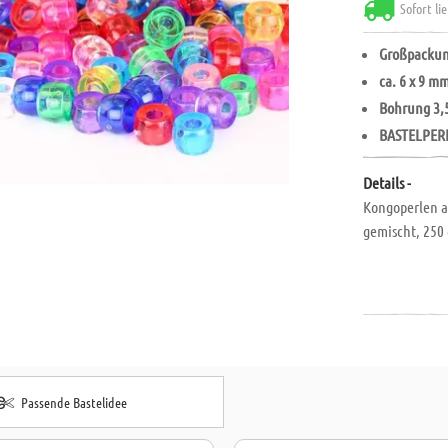
Sofort li
Großpacku
ca. 6 x 9 m
Bohrung 3
BASTELPER
Details -
Kongoperlen au
gemischt, 250 
Passende Bastelidee