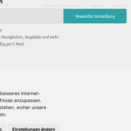
N
en
ie Neuigkeiten, Angebote und mehr
ig per E-Mail.
WIR BEFINDEN UNS IN
besseres Internet-
rfnisse anzupassen.
Es gibt uns auch in
stehen, woher unsere
ln.
b
Einstellungen ändern