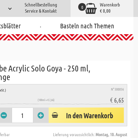
Schnellbestellung
Warenkorb
0
Service & Kontakt
€ 0,00
.
tsblätter
Basteln nach Themen
be Acrylic Solo Goya - 250 ml,
nge
N° 500856
wSt.)
€ 6,65
(100ml = € 2,66)
In den Warenkorb
eferbar
Lieferung voraussichtlich:
Montag, 10. August