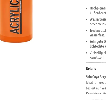
Hochpigmen
Außenberei
Wasserbasie
geschmeidig
Trocknet s
wasserfest
.
Sehr gute D
lichtechte
Vielseitig 
Kunststoff.
Details -
Solo Goya Acry
ideal für krea
basiert auf
Wa
Konsistenz
, d
seidenmatt
au