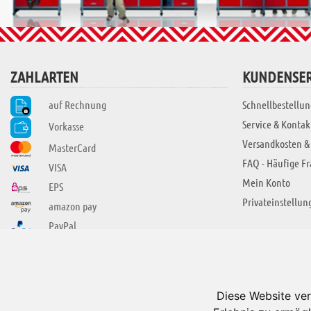
ZAHLARTEN
KUNDENSER
auf Rechnung
Schnellbestellun
Service & Kontak
Vorkasse
Versandkosten &
MasterCard
FAQ - Häufige F
VISA
Mein Konto
EPS
Privateinstellun
amazon pay
PayPal
SIE FINDEN UNS AUCH BEI
ÜBER ADUIS
Wir über uns
Diese Website ver
Jobs