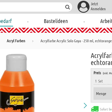
Jetzt
Anmelden
.
.
bedarf
Bastelideen
Arbei
Acryl Farben
Acrylfarbe Acrylic Solo Goya - 250 ml, echtorange
Acrylfar
echtora
Preis
(inkl. M
1
Set
Menge
Sofort li