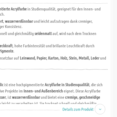
tierte Acrylfarbe
in Studienqualität, geeignet für den Innen- und
ch.
rt
,
wasserverdünnbar
und leicht aufzutragen dank cremiger,
er Konsistenz.
chnell und gleichmäßig
seidenmatt
auf, wird nach dem Trocknen
eckkraft
, hohe Farbintensität und brillante Leuchtkraft durch
 Pigmente
.
einsetzbar auf
Leinwand, Papier, Karton, Holz, Stein, Metall, Leder
und
lic
ist eine hochpigmentierte
Acrylfarbe in Studienqualität
, die sich
tive Projekte im
Innen- und Außenbereich
eignet. Diese Acrylfarbe
sser
, ist
wasserverdünnbar
und bietet eine
cremige, geschmeidige
ie leicht zu verarbeiten ist. Sie trocknet schnell und gleichmäßig
Details zum Produkt
f und wird nach dem Trocknen
wasserfest
.