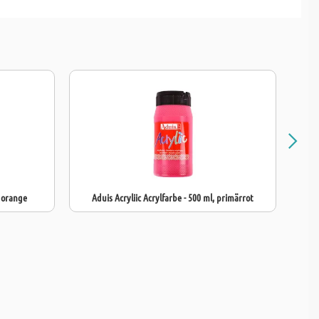
r guten Deckkraft
und den
lichtechten Pigmenten
bietet Solo Goya
he Farbintensität
und eine brillante Leuchtkraft. Mit ihrer mittleren
 sie gut untereinander mischbar, was vielfältige kreative Möglichkeiten
e Acrylfarbe ist geeignet für viele Maluntergründe, darunter
er, Karton, Holz, Stein, Metall, Leder
und viele Kunststoffe.
any
garantiert höchste Qualität und Zuverlässigkeit, wodurch Solo
ie perfekte Wahl für Kunstliebhaber und Profis gleichermaßen ist.
, orange
Aduis Acryliic Acrylfarbe - 500 ml, primärrot