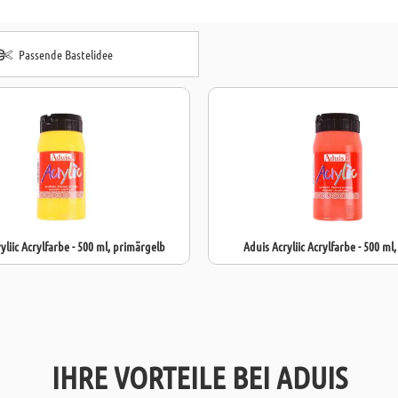
Dank ihrer
seh
Acrylic eine
ho
Viskosität ist
Passende Bastelidee
eröffnet. Dies
Leinwand, Papi
Made in Germ
Goya Acrylic d
yliic Acrylfarbe - 500 ml, primärgelb
Aduis Acryliic Acrylfarbe - 500 ml
IHRE VORTEILE BEI ADUIS