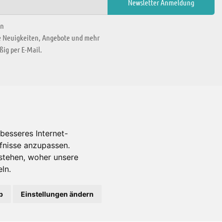
en
ie Neuigkeiten, Angebote und mehr
ig per E-Mail.
WIR BEFINDEN UNS IN
besseres Internet-
rfnisse anzupassen.
Es gibt uns auch in
stehen, woher unsere
ln.
b
Einstellungen ändern