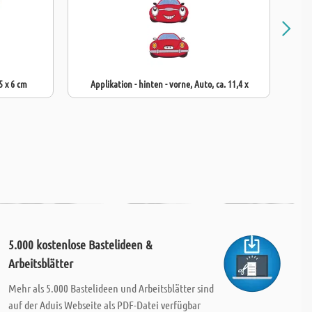
5 x 6 cm
Applikation - hinten - vorne, Auto, ca. 11,4 x
R
5.000 kostenlose Bastelideen &
Arbeitsblätter
Mehr als 5.000 Bastelideen und Arbeitsblätter sind
auf der Aduis Webseite als PDF-Datei verfügbar