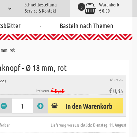
Schnellbestellung
Warenkorb
0
Service & Kontakt
€ 0,00
.
tsblätter
Basteln nach Themen
 mm, rot
hknopf - Ø 18 mm, rot
N° 921596
wSt.)
€ 0,50
€ 0,35
Preissturz
In den Warenkorb
eferbar
Lieferung voraussichtlich:
Dienstag, 11. August