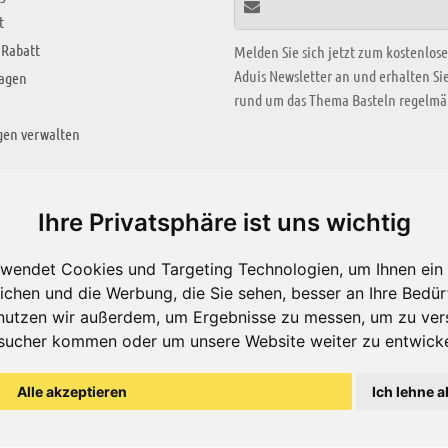
t
 Rabatt
Melden Sie sich jetzt zum kostenlos
Aduis Newsletter an und erhalten S
ragen
rund um das Thema Basteln regelmäß
gen verwalten
KREATIV ZONE
Ihre Privatsphäre ist uns wichtig
Aktuelles Video
wendet Cookies und Targeting Technologien, um Ihnen ein 
Alle Videos
ichen und die Werbung, die Sie sehen, besser an Ihre Bedü
Bastelideen
nutzen wir außerdem, um Ergebnisse zu messen, um zu ver
sucher kommen oder um unsere Website weiter zu entwicke
Arbeitsblätter
ärung
Alle akzeptieren
Ich lehne a
© Aduis 1996 - 2026