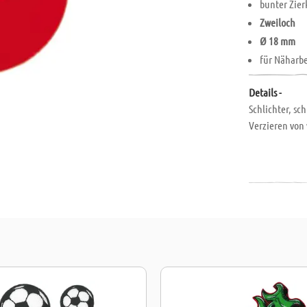
bunter Zier
Zweiloch
Ø 18 mm
für Näharbe
Details -
Schlichter, sc
Verzieren von 