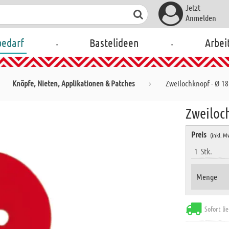
Jetzt
Anmelden
.
.
bedarf
Bastelideen
Arbei
Knöpfe, Nieten, Applikationen & Patches
Zweilochknopf - Ø 18
Zweiloc
Preis
(inkl. M
1
Stk.
Menge
Sofort li