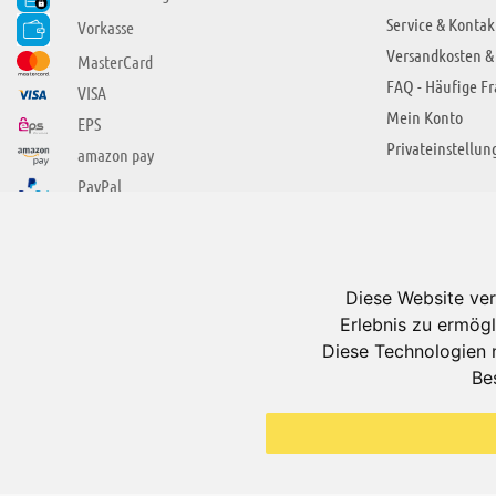
Service & Kontak
Vorkasse
Versandkosten &
MasterCard
FAQ - Häufige F
VISA
Mein Konto
EPS
Privateinstellun
amazon pay
PayPal
SIE FINDEN UNS AUCH BEI
ÜBER ADUIS
Wir über uns
Diese Website ver
Jobs
Erlebnis zu ermögl
Impressum
Diese Technologien 
Be
AGB
Datenschutzerkl