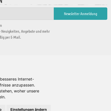
N
en
ie Neuigkeiten, Angebote und mehr
ig per E-Mail.
WIR BEFINDEN UNS IN
besseres Internet-
rfnisse anzupassen.
Es gibt uns auch in
stehen, woher unsere
ln.
b
Einstellungen ändern