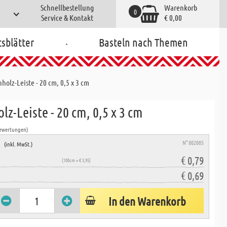
Schnellbestellung
Warenkorb
0
Service & Kontakt
€ 0,00
.
tsblätter
Basteln nach Themen
nholz-Leiste - 20 cm, 0,5 x 3 cm
lz-Leiste - 20 cm, 0,5 x 3 cm
Bewertungen)
e
N° 802005
(inkl. MwSt.)
€ 0,79
(100cm = € 3,95)
€ 0,69
In den Warenkorb