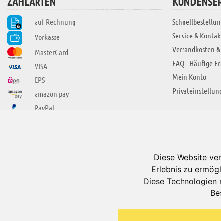
ZAHLARTEN
KUNDENSER
auf Rechnung
Schnellbestellun
Service & Kontak
Vorkasse
Versandkosten &
MasterCard
FAQ - Häufige F
VISA
Mein Konto
EPS
Privateinstellun
amazon pay
PayPal
SIE FINDEN UNS AUCH BEI
ÜBER ADUIS
Wir über uns
Diese Website ver
Jobs
Erlebnis zu ermögl
Impressum
Diese Technologien 
Be
AGB
Datenschutzerkl