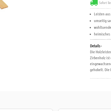
Sofort li
Leisten au
umseitig s
wohltuend
heimisches
Details -
Die Holzleiste
Zirbenholz ist
eingewachsene
gehobelt. Die 
Die Holzleiste
für Krippenba