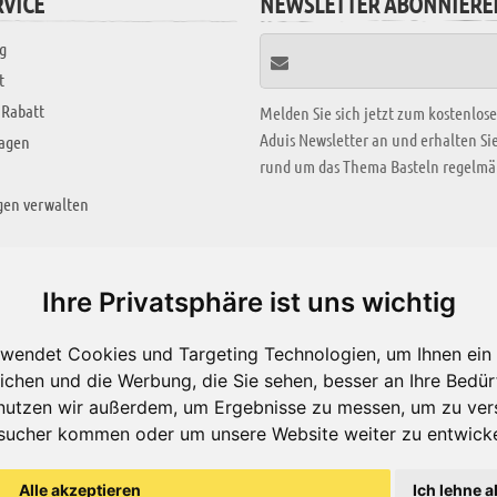
VICE
NEWSLETTER ABONNIERE
g
t
 Rabatt
Melden Sie sich jetzt zum kostenlos
Aduis Newsletter an und erhalten S
ragen
rund um das Thema Basteln regelmäß
gen verwalten
KREATIV ZONE
Ihre Privatsphäre ist uns wichtig
Aktuelles Video
wendet Cookies und Targeting Technologien, um Ihnen ein 
Alle Videos
ichen und die Werbung, die Sie sehen, besser an Ihre Bedü
Bastelideen
nutzen wir außerdem, um Ergebnisse zu messen, um zu ver
sucher kommen oder um unsere Website weiter zu entwicke
Arbeitsblätter
ärung
Alle akzeptieren
Ich lehne a