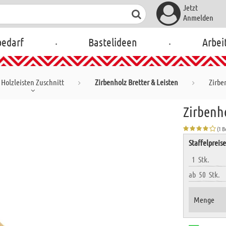
Jetzt
Anmelden
.
.
bedarf
Bastelideen
Arbei
Holzleisten Zuschnitt
Zirbenholz Bretter & Leisten
Zirbe
Zirbenho
(1 
Staffelpreis
1
Stk.
ab
50
Stk.
Menge