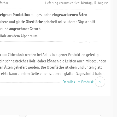
eferbar
Lieferung voraussichtlich:
Montag, 10. August
s
eigener Produktion
mit gesunden
eingewachsenen Ästen
aubere und
glatte Oberfläche
gehobelt od. sauberer Sägeschnitt
er und
angenehmer Geruch
 Holz aus dem Alpenraum
n aus Zirbenholz werden bei Aduis in eigener Produktion gefertigt.
 ein sehr astreiches Holz, daher können die Leisten auch mit gesunden
n Ästen geliefert werden. Die Oberfläche ist oben und unten glatt
Leiste kann an einer Seite einen sauberen glatten Sägeschnitt haben.
n habe einen intensiven, wohltuenden Geruch. Die Leisten sind ideal
Details zum Produkt
u und Kerbschnitzarbeiten.