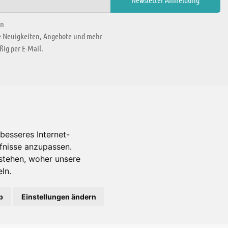
en
ie Neuigkeiten, Angebote und mehr
ig per E-Mail.
WIR BEFINDEN UNS IN
besseres Internet-
rfnisse anzupassen.
Es gibt uns auch in
stehen, woher unsere
ln.
b
Einstellungen ändern