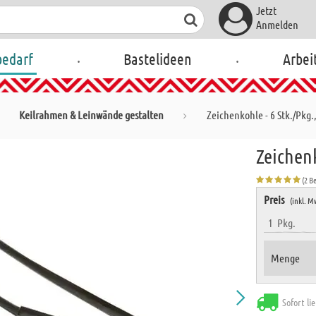
Jetzt
Anmelden
.
.
bedarf
Bastelideen
Arbei
Keilrahmen & Leinwände gestalten
Zeichenkohle - 6 Stk./Pkg.
Zeichenk
(2 B
Preis
(inkl. M
1
Pkg.
Menge
Sofort li