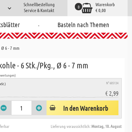
Schnellbestellung
Warenkorb
0
Service & Kontakt
€ 0,00
.
tsblätter
Basteln nach Themen
, Ø 6 - 7 mm
ohle - 6 Stk./Pkg., Ø 6 - 7 mm
ewertungen)
N° 605134
wSt.)
€ 2,99
In den Warenkorb
eferbar
Lieferung voraussichtlich:
Montag, 10. August