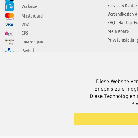
Service & Kontak
Vorkasse
Versandkosten &
MasterCard
FAQ - Häufige F
VISA
Mein Konto
EPS
Privateinstellun
amazon pay
PayPal
SIE FINDEN UNS AUCH BEI
ÜBER ADUIS
Wir über uns
Diese Website ver
Jobs
Erlebnis zu ermögl
Impressum
Diese Technologien 
Be
AGB
Datenschutzerkl