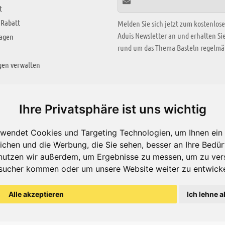
t
 Rabatt
Melden Sie sich jetzt zum kostenlos
Aduis Newsletter an und erhalten S
ragen
rund um das Thema Basteln regelmäß
gen verwalten
KREATIV ZONE
Ihre Privatsphäre ist uns wichtig
Aktuelles Video
wendet Cookies und Targeting Technologien, um Ihnen ein 
Alle Videos
ichen und die Werbung, die Sie sehen, besser an Ihre Bedü
Bastelideen
nutzen wir außerdem, um Ergebnisse zu messen, um zu ver
sucher kommen oder um unsere Website weiter zu entwicke
Arbeitsblätter
ärung
Alle akzeptieren
Ich lehne a
© Aduis 1996 - 2026