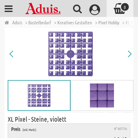
0
Aduis
> Bastelbedarf
> Kreatives Gestalten
> Pixel Hobby
> XL Pixe
XL Pixel - Steine, violett
Preis
N° 607756
(inkl. MwSt.)