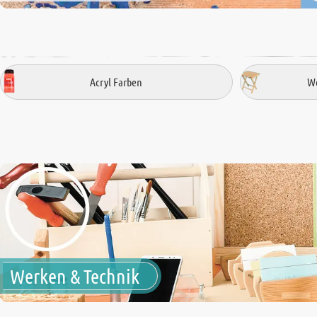
Acryl Farben
We
Werken & Technik