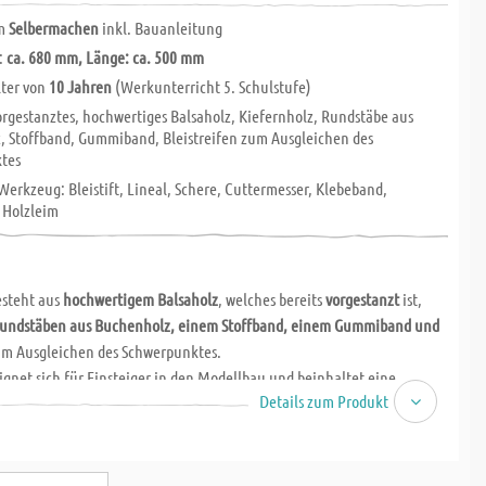
m
Selbermachen
inkl. Bauanleitung
:
ca. 680 mm, Länge: ca. 500 mm
ter von
10 Jahren
(Werkunterricht 5. Schulstufe)
orgestanztes, hochwertiges Balsaholz, Kiefernholz, Rundstäbe aus
, Stoffband, Gummiband, Bleistreifen zum Ausgleichen des
tes
Werkzeug: Bleistift, Lineal, Schere, Cuttermesser, Klebeband,
, Holzleim
esteht aus
hochwertigem Balsaholz
, welches bereits
vorgestanzt
ist,
Rundstäben aus Buchenholz, einem Stoffband, einem Gummiband und
m Ausgleichen des Schwerpunktes.
gnet sich für Einsteiger in den Modellbau und beinhaltet eine
Details zum Produkt
und verständliche Anleitung
.
kann im Werkunterricht ab der
5. Schulstufe
eingesetzt werden. Es
h ohne Werkraum
realisiert werden. Die Fertigung dauert
ca. 8