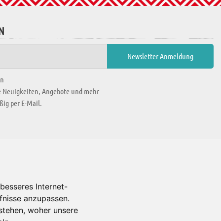
N
en
ie Neuigkeiten, Angebote und mehr
ig per E-Mail.
WIR BEFINDEN UNS IN
besseres Internet-
rfnisse anzupassen.
Es gibt uns auch in
stehen, woher unsere