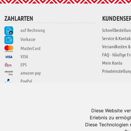
ZAHLARTEN
KUNDENSER
auf Rechnung
Schnellbestellun
Service & Kontak
Vorkasse
Versandkosten &
MasterCard
FAQ - Häufige F
VISA
Mein Konto
EPS
Privateinstellun
amazon pay
PayPal
SIE FINDEN UNS AUCH BEI
ÜBER ADUIS
Wir über uns
Diese Website ver
Jobs
Erlebnis zu ermögl
Impressum
Diese Technologien 