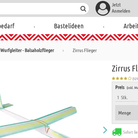
Jetzt
Anmelden
.
.
bedarf
Bastelideen
Arbei
Wurfgleiter - Balsaholzflieger
Zirrus Flieger
Zirrus F
(12
Preis
(inkl. M
1
Stk.
Menge
Sofort li