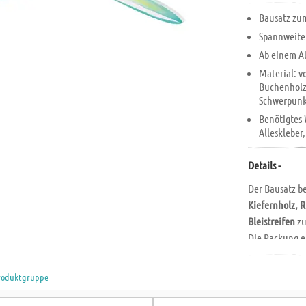
Bausatz zu
Spannweite
Ab einem Al
Material: v
Buchenholz
Schwerpunk
Benötigtes 
Alleskleber
Details -
Der Bausatz b
Kiefernholz, 
Bleistreifen
zu
Die Packung ei
ausführliche 
Das Exemplar 
Produktgruppe
kann aber
auc
Stunden
.