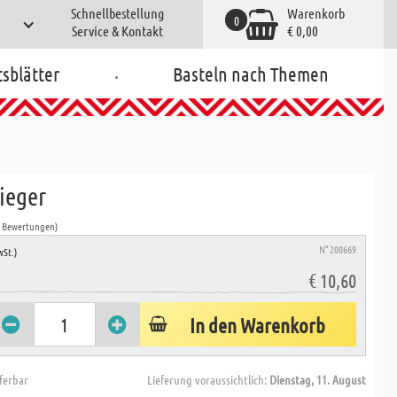
Schnellbestellung
Warenkorb
0
Service & Kontakt
€ 0,00
.
tsblätter
Basteln nach Themen
lieger
1 Bewertungen)
N° 200669
wSt.)
€ 10,60
In den Warenkorb
eferbar
Lieferung voraussichtlich:
Dienstag, 11. August