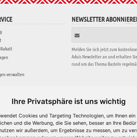
VICE
NEWSLETTER ABONNIERE
g
t
 Rabatt
Melden Sie sich jetzt zum kostenlos
Aduis Newsletter an und erhalten S
ragen
rund um das Thema Basteln regelmäß
gen verwalten
KREATIV ZONE
Ihre Privatsphäre ist uns wichtig
Aktuelles Video
wendet Cookies und Targeting Technologien, um Ihnen ein 
Alle Videos
ichen und die Werbung, die Sie sehen, besser an Ihre Bedü
Bastelideen
nutzen wir außerdem, um Ergebnisse zu messen, um zu ver