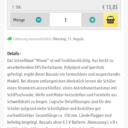
€ 13,85
1
Stk.
Menge
Lieferung voraussichtlich:
Dienstag, 11. August
Details -
Das Schnellboot "Miami" ist voll funktionstüchtig. Aus leicht zu
verarbeitendem XPS Hartschaum, Polystyrol und Sperrholz
gefertigt, ergibt dieser Bausatz ein formschönes und ansprechendes
Modell. Bei diesem umfangreichen Werkstück lernen die Schüler
einen Stromkreis anzuschließen, einen Antriebsmechanismus mit
Schiffsschraube, Welle und Motor herzustellen und Formteile aus
Schweißdraht zu biegen. Logische Detaillösungen sind für den
Schüler aufgrund vieler Schnittpläne und Ansichten gut
nachvollziehbar. Gesamtlänge ca. 350 mm. Länderflaggen sind
beliebig beigelegt. Bausatz ohne 4,5 V Batterie. Abmessung L x B x