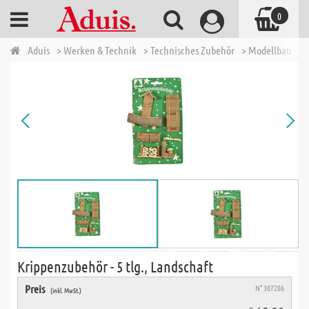
0
Aduis
> Werken & Technik
> Technisches Zubehör
> Modellbau - W
Krippenzubehör - 5 tlg., Landschaft
Preis
N° 307286
(inkl. MwSt.)