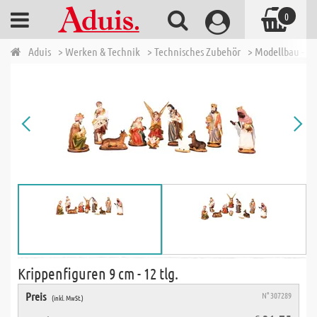
0
Aduis
> Werken & Technik
> Technisches Zubehör
> Modellbau - W
Krippenfiguren 9 cm - 12 tlg.
Preis
N° 307289
(inkl. MwSt.)