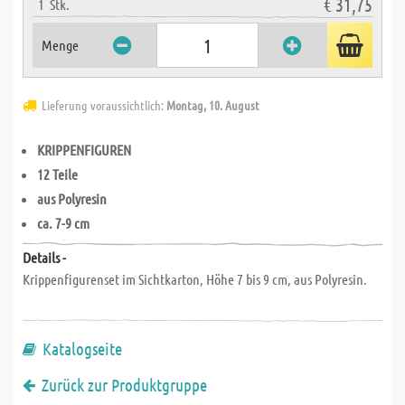
€ 31,75
1
Stk.
Menge
Lieferung voraussichtlich:
Montag, 10. August
KRIPPENFIGUREN
12 Teile
aus Polyresin
ca. 7-9 cm
Details -
Krippenfigurenset im Sichtkarton, Höhe 7 bis 9 cm, aus Polyresin.
Katalogseite
Zurück zur Produktgruppe