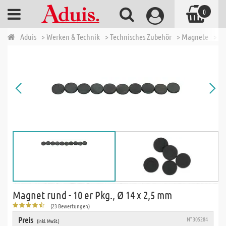
0
Aduis
> Werken & Technik
> Technisches Zubehör
> Magnete
> Ma
Magnet rund - 10 er Pkg., Ø 14 x 2,5 mm
(23 Bewertungen)
Preis
N° 305284
(inkl. MwSt.)