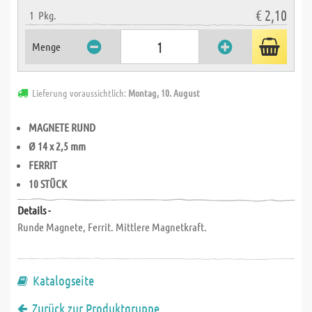
€ 2,10
1
Pkg.
Menge
Lieferung voraussichtlich:
Montag, 10. August
MAGNETE RUND
Ø 14 x 2,5 mm
FERRIT
10 STÜCK
Details -
Runde Magnete, Ferrit. Mittlere Magnetkraft.
Katalogseite
Zurück zur Produktgruppe