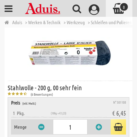
0
Aduis
> Werken & Technik
> Werkzeug
> Schleifen und Polieren
>
Stahlwolle - 200 g, 00 sehr fein
(6 Bewertungen)
Preis
N° 501108
(inkl. MwSt.)
€ 6,45
1
Pkg.
(100g = € 3,23)
Menge