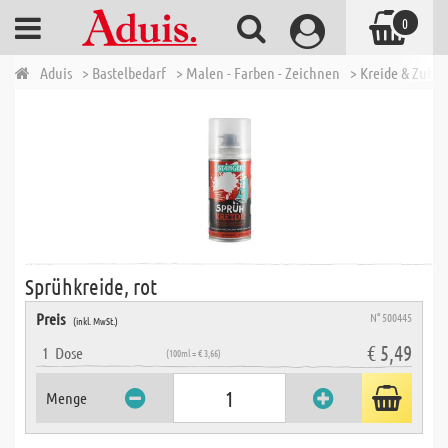
0
Aduis
> Bastelbedarf
> Malen - Farben - Zeichnen
> Kreide & Zube
Sprühkreide, rot
Preis
N° 500445
(inkl. MwSt.)
€ 5,49
1
Dose
(100ml = € 3,66)
Menge