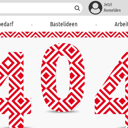
Jetzt
Anmelden
.
.
bedarf
Bastelideen
Arbei