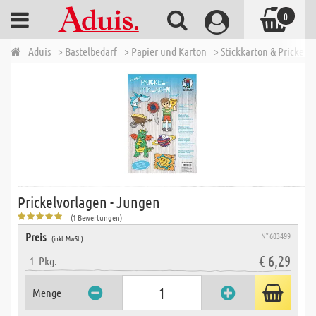
0
Aduis
> Bastelbedarf
> Papier und Karton
> Stickkarton & Prickeln
Prickelvorlagen - Jungen
(1 Bewertungen)
Preis
N° 603499
(inkl. MwSt.)
€ 6,29
1
Pkg.
Menge