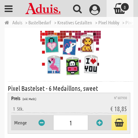
0
Aduis
> Bastelbedarf
> Kreatives Gestalten
> Pixel Hobby
> Pixel B
Pixel Bastelset - 6 Medaillons, sweet
Preis
N° 607930
(inkl. MwSt.)
€ 18,85
1
Stk.
Menge