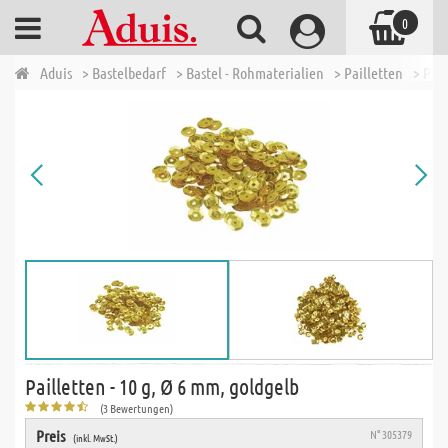
0
Aduis
> Bastelbedarf
> Bastel - Rohmaterialien
> Pailletten
> Pail
Pailletten - 10 g, Ø 6 mm, goldgelb
(3 Bewertungen)
Preis
N° 305379
(inkl. MwSt.)