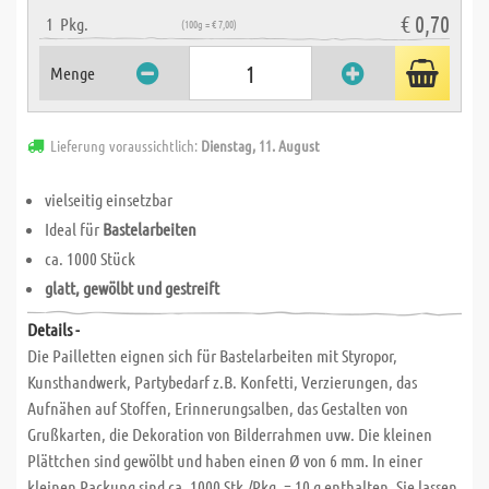
€ 0,70
1
Pkg.
(100g = € 7,00)
Menge
Lieferung voraussichtlich:
Dienstag, 11. August
vielseitig einsetzbar
Ideal für
Bastelarbeiten
ca. 1000 Stück
glatt, gewölbt und gestreift
Details -
Die Pailletten eignen sich für Bastelarbeiten mit Styropor,
Kunsthandwerk, Partybedarf z.B. Konfetti, Verzierungen, das
Aufnähen auf Stoffen, Erinnerungsalben, das Gestalten von
Grußkarten, die Dekoration von Bilderrahmen uvw. Die kleinen
Plättchen sind gewölbt und haben einen Ø von 6 mm. In einer
kleinen Packung sind ca. 1000 Stk./Pkg. = 10 g enthalten. Sie lassen